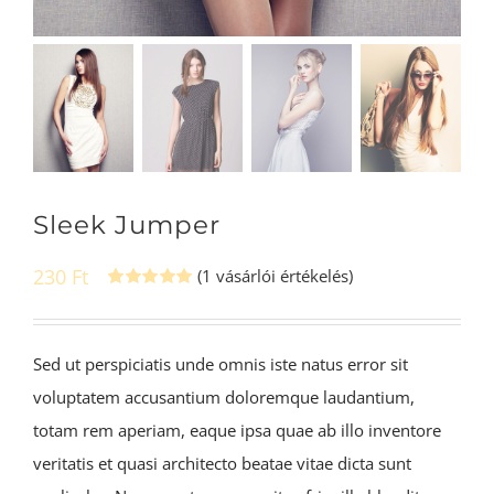
Sleek Jumper
230
Ft
(
1
vásárlói értékelés)
Értékelés
1
5.00
az 5-
ből,
értékelés
Sed ut perspiciatis unde omnis iste natus error sit
alapján
voluptatem accusantium doloremque laudantium,
totam rem aperiam, eaque ipsa quae ab illo inventore
veritatis et quasi architecto beatae vitae dicta sunt