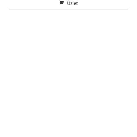
Üzlet
15% OFF YOUR 1ST
ORDER
High fashion looks at high