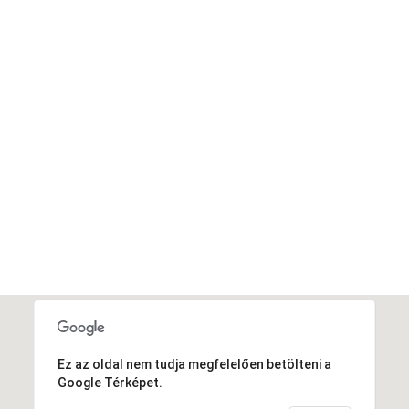
street prices
BUY AVADA NOW
Ez az oldal nem tudja megfelelően betölteni a
Google Térképet.