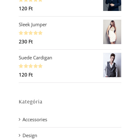
Értékelés:
120
Ft
5.00
/ 5
Sleek Jumper
Értékelés:
230
Ft
5.00
/ 5
Suede Cardigan
Értékelés:
120
Ft
5.00
/ 5
Kategória
Accessories
Design